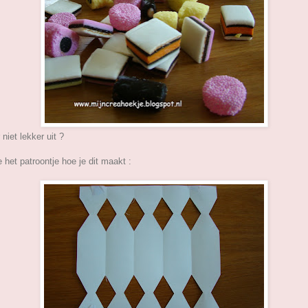
 niet lekker uit ?
e het patroontje hoe je dit maakt :