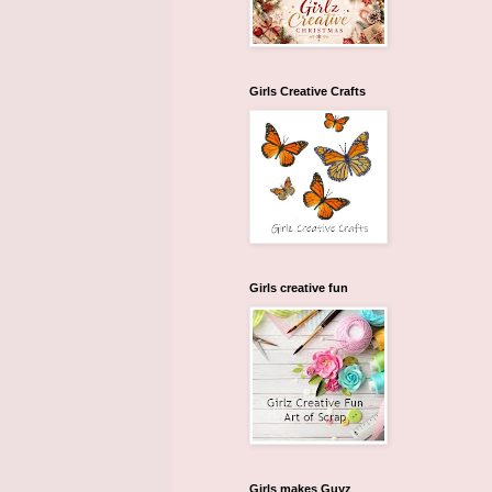
Girls Creative Crafts
Girls creative fun
Girls makes Guyz