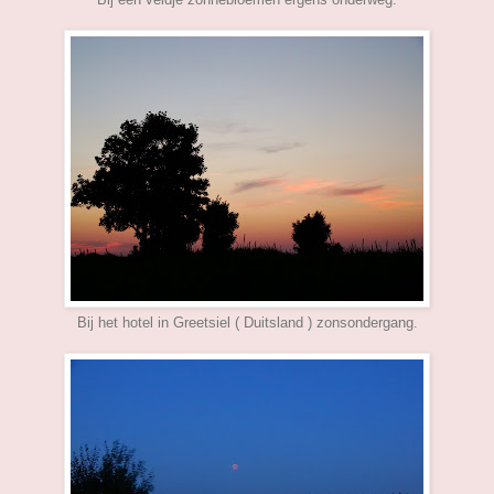
Bij het hotel in Greetsiel ( Duitsland ) zonsondergang.