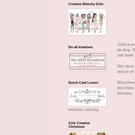
Creative Sketchy Girls
Jullie kun
Do-all kreatives
de drop. E
zelf heef
Met deze 
doosje of
Misschien 
Dutch Card Lovers
berichtje
fotootjes :
wekelijks zaterdag
Girlz Creative
Christmas