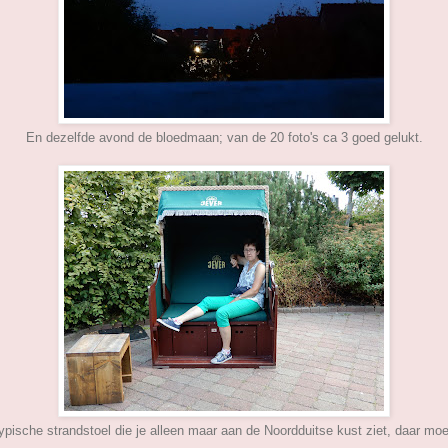
En dezelfde avond de bloedmaan; van de 20 foto's ca 3 goed gelukt.
typische strandstoel die je alleen maar aan de Noordduitse kust ziet, daar moe