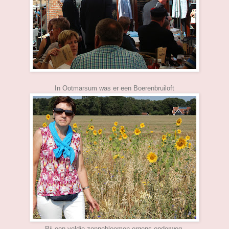
In Ootmarsum was er een Boerenbruiloft
Bij een veldje zonnebloemen ergens onderweg.