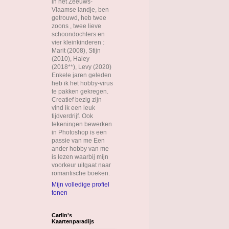
in het Zeeuws-
Vlaamse landje, ben
getrouwd, heb twee
zoons , twee lieve
schoondochters en
vier kleinkinderen :
Marit (2008), Stijn
(2010), Haley
(2018**), Levy (2020)
Enkele jaren geleden
heb ik het hobby-virus
te pakken gekregen.
Creatief bezig zijn
vind ik een leuk
tijdverdrijf. Ook
tekeningen bewerken
in Photoshop is een
passie van me Een
ander hobby van me
is lezen waarbij mijn
voorkeur uitgaat naar
romantische boeken.
Mijn volledige profiel
tonen
Carlin's
Kaartenparadijs