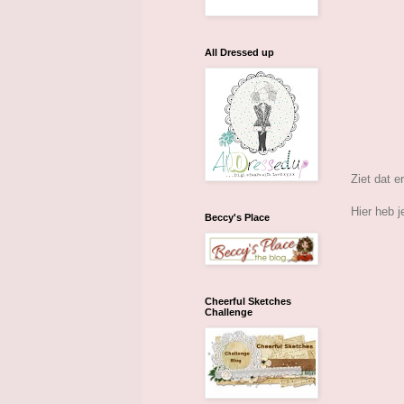
All Dressed up
Ziet dat er
Hier heb j
Beccy's Place
Cheerful Sketches
Challenge