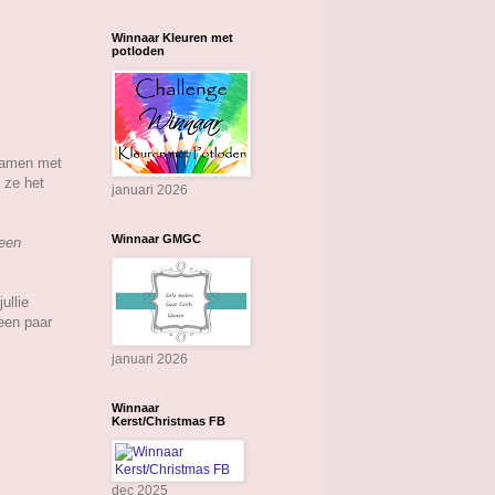
Winnaar Kleuren met
potloden
 samen met
t ze het
januari 2026
Winnaar GMGC
een
ullie
een paar
januari 2026
Winnaar
Kerst/Christmas FB
dec 2025