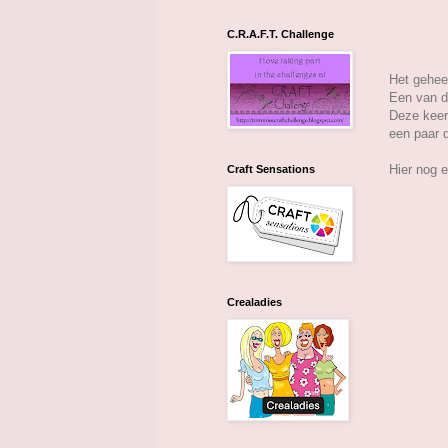
C.R.A.F.T. Challenge
Het geheel
Een van de
Deze keer 
een paar d
Hier nog e
Craft Sensations
Crealadies